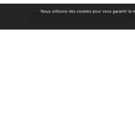
Nous utilisons des cookies pour vous garantir la m
EXPOSITION PHOTOGRAPHIQUE CAP D’AIL
PAR PASCAL BASTIEN
7 juin 2018
Le parcours personnel de ce jeune photographe l’a me
à Cap d’Ail. Une rencontre heureuse