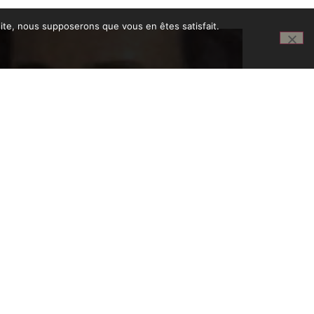
 site, nous supposerons que vous en êtes satisfait.
XPOSITION D’HÉLÈNE ELIZAGA
 juin 2017
œuvre d’Elizaga est variée. Ses portraits à l’huile, au
sain ou au pastel sont empreints