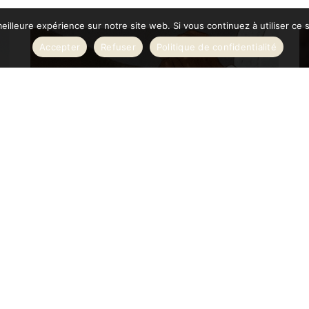
eilleure expérience sur notre site web. Si vous continuez à utiliser ce
Accepter
Refuser
Politique de confidentialité
ENTRE AVANT-GARDE ET TRADITION –
E
25
RAMIRO ARRUE
8 juillet 2017
L’
né
Rétrospective extraordinaire de l’œuvre de Ramiro Arrue,
fu
accueillie par la ville de Biarritz. Comme la